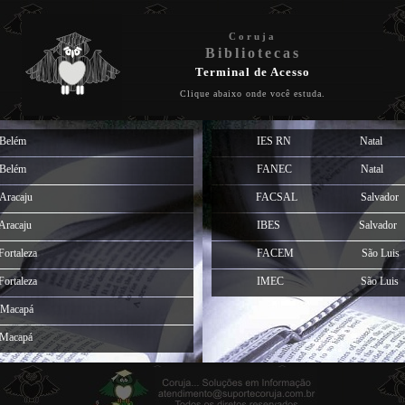
Coruja
Bibliotecas
Terminal de Acesso
Clique abaixo onde você estuda.
Belém
IES RN
Natal
Belém
FANEC
Natal
Aracaju
FACSAL
Salvador
Aracaju
IBES
Salvador
Fortaleza
FACEM
São Luis
Fortaleza
IMEC
São Luis
Macapá
Macapá